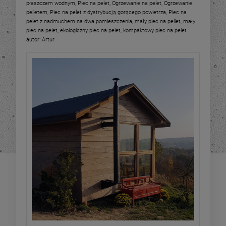
płaszczem wodnym
,
Piec na pelet
,
Ogrzewanie na pelet
,
Ogrzewanie
pelletem
,
Piec na pelet z dystrybucją gorącego powietrza
,
Piec na
pelet z nadmuchem na dwa pomieszczenia
,
mały piec na pellet
,
mały
piec na pelet
,
ekologiczny piec na pelet
,
kompaktowy piec na pelet
autor:
Artur