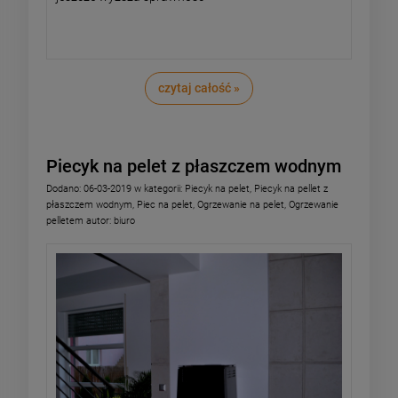
czytaj całość »
Piecyk na pelet z płaszczem wodnym
Dodano:
06-03-2019
w kategorii:
Piecyk na pelet
,
Piecyk na pellet z
płaszczem wodnym
,
Piec na pelet
,
Ogrzewanie na pelet
,
Ogrzewanie
pelletem
autor:
biuro