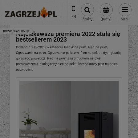
600 373 809
sklep@zagrzej.pl
Szukaj
(pusty)
Menu
Najciekawsza premiera 2022 stała się
bestsellerem 2023
Dodano:
13-12-2023
w kategorii:
Piecyk na pelet
,
Piec na pelet
,
Ogrzewanie na pelet
,
Ogrzewanie pelletem
,
Piec na pelet z dystrybucją
gorącego powietrza
,
Piec na pelet z nadmuchem na dwa
pomieszczenia
,
ekologiczny piec na pelet
,
kompaktowy piec na pelet
autor:
biuro