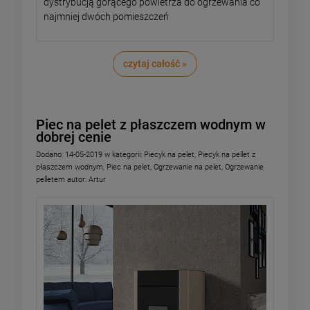
dystrybucją gorącego powietrza do ogrzewania co
najmniej dwóch pomieszczeń
czytaj całość »
Piec na pelet z płaszczem wodnym w
dobrej cenie
Dodano:
14-05-2019
w kategorii:
Piecyk na pelet
,
Piecyk na pellet z
płaszczem wodnym
,
Piec na pelet
,
Ogrzewanie na pelet
,
Ogrzewanie
pelletem
autor:
Artur