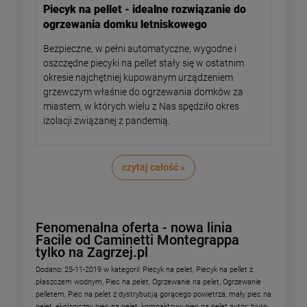
Piecyk na pellet - idealne rozwiązanie do
ogrzewania domku letniskowego
Bezpieczne, w pełni automatyczne, wygodne i
oszczędne piecyki na pellet stały się w ostatnim
okresie najchętniej kupowanym urządzeniem
grzewczym właśnie do ogrzewania domków za
miastem, w których wielu z Nas spędziło okres
izolacji związanej z pandemią.
czytaj całość »
Fenomenalna oferta - nowa linia
Facile od Caminetti Montegrappa
tylko na Zagrzej.pl
Dodano:
25-11-2019
w kategorii:
Piecyk na pelet
,
Piecyk na pellet z
płaszczem wodnym
,
Piec na pelet
,
Ogrzewanie na pelet
,
Ogrzewanie
pelletem
,
Piec na pelet z dystrybucją gorącego powietrza
,
mały piec na
pelet
,
ekologiczny piec na pelet
,
kompaktowy piec na pelet
autor:
biuro