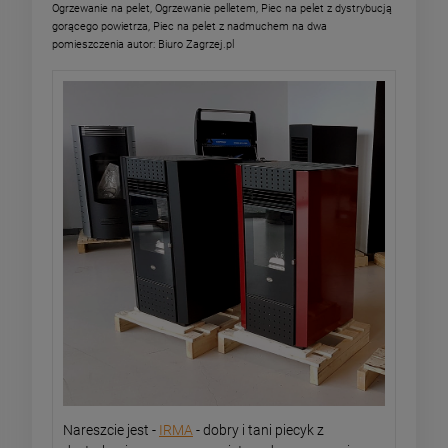
Ogrzewanie na pelet
,
Ogrzewanie pelletem
,
Piec na pelet z dystrybucją
gorącego powietrza
,
Piec na pelet z nadmuchem na dwa
pomieszczenia
autor:
Biuro Zagrzej.pl
Nareszcie jest -
IRMA
- dobry i tani piecyk z