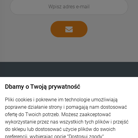
Dbamy o Twoją prywatność
INTELIGENTNE OGRZEWANIE SP. Z O.O.
Góra Libertowska 24
Pliki cookies i pokrewne im technologie umożliwiają
poprawne działanie strony i pomagają nam dostosować
30-444 Kraków
ofertę do Twoich potrzeb. Możesz zaakceptować
wykorzystanie przez nas wszystkich tych plików i przejść
600 373 809
do sklepu lub dostosować użycie plików do swoich
sklep@zagrzej.pl
preferencji, wybierając opcję "Dostosuj zgody".