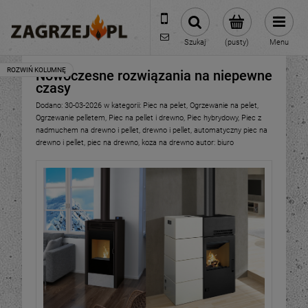
600 373 809
sklep@zagrzej.pl
Szukaj
(pusty)
Menu
Nowoczesne rozwiązania na niepewne
czasy
Dodano:
30-03-2026
w kategorii:
Piec na pelet
,
Ogrzewanie na pelet
,
Ogrzewanie pelletem
,
Piec na pellet i drewno
,
Piec hybrydowy
,
Piec z
nadmuchem na drewno i pellet
,
drewno i pellet
,
automatyczny piec na
drewno i pellet
,
piec na drewno
,
koza na drewno
autor:
biuro