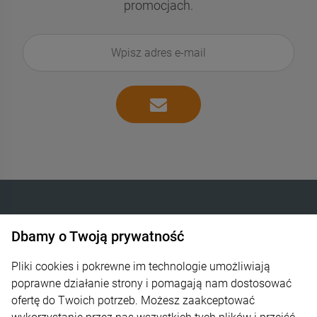
promocjach.
Dbamy o Twoją prywatność
INTELIGENTNE OGRZEWANIE SP. Z O.O.
Góra Libertowska 24
Pliki cookies i pokrewne im technologie umożliwiają
poprawne działanie strony i pomagają nam dostosować
30-444 Kraków
ofertę do Twoich potrzeb. Możesz zaakceptować