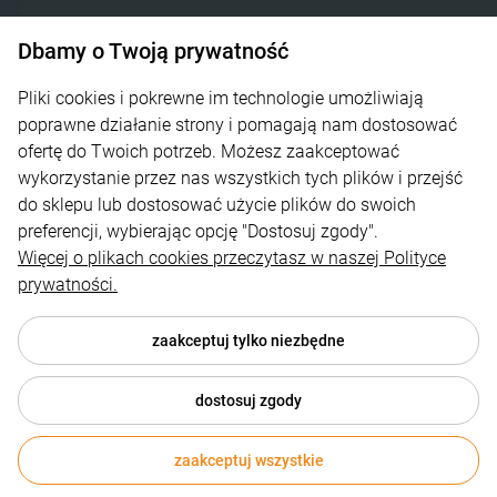
Dbamy o Twoją prywatność
DO KOSZYKA
DO KOSZYKA
INTELIGENTNE OGRZEWANIE SP. Z O.O.
Góra Libertowska 24
Pliki cookies i pokrewne im technologie umożliwiają
poprawne działanie strony i pomagają nam dostosować
30-444 Kraków
ofertę do Twoich potrzeb. Możesz zaakceptować
wykorzystanie przez nas wszystkich tych plików i przejść
600 373 809
do sklepu lub dostosować użycie plików do swoich
sklep@zagrzej.pl
preferencji, wybierając opcję "Dostosuj zgody".
Więcej o plikach cookies przeczytasz w naszej Polityce
Pomoc
prywatności.
Polecamy
zaakceptuj tylko niezbędne
dostosuj zgody
© 2026 zagrzej.pl . Wszelkie prawa zastrzeżone.
zaakceptuj wszystkie
Realizacja:
Fusion Marketing
Sklep internetowy Shoper.pl