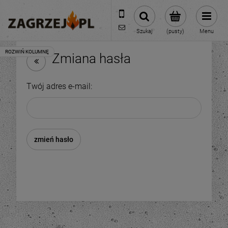
600 373 809
sklep@zagrzej.pl
Szukaj
(pusty)
Menu
Zmiana hasła
Twój adres e-mail:
zmień hasło