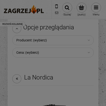
600 373 809
sklep@zagrzej.pl
Szukaj
(pusty)
Menu
Opcje przeglądania
Producent: (wybierz)
Cena: (wybierz)
La Nordica