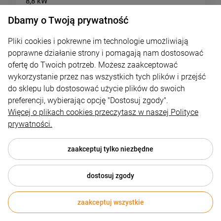
8,8 kW
Dbamy o Twoją prywatność
La Nordica Extraflame
10 690,00 zł
Pliki cookies i pokrewne im technologie umożliwiają
poprawne działanie strony i pomagają nam dostosować
ofertę do Twoich potrzeb. Możesz zaakceptować
DO KOSZYKA
wykorzystanie przez nas wszystkich tych plików i przejść
do sklepu lub dostosować użycie plików do swoich
preferencji, wybierając opcję "Dostosuj zgody".
1
2
Więcej o plikach cookies przeczytasz w naszej Polityce
prywatności.
«
»
zaakceptuj tylko niezbędne
dostosuj zgody
zaakceptuj wszystkie