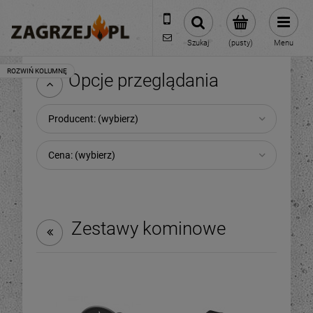
600 373 809
sklep@zagrzej.pl
Szukaj
(pusty)
Menu
Opcje przeglądania
Producent: (wybierz)
Cena: (wybierz)
Zestawy kominowe