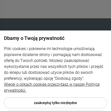
Dbamy o Twoją prywatność
INTELIGENTNE OGRZEWANIE SP. Z O.O.
Góra Libertowska 24
Pliki cookies i pokrewne im technologie umożliwiają
poprawne działanie strony i pomagają nam dostosować
30-444 Kraków
ofertę do Twoich potrzeb. Możesz zaakceptować
wykorzystanie przez nas wszystkich tych plików i przejść
600 373 809
do sklepu lub dostosować użycie plików do swoich
sklep@zagrzej.pl
preferencji, wybierając opcję "Dostosuj zgody".
Więcej o plikach cookies przeczytasz w naszej Polityce
Pomoc
prywatności.
Polecamy
zaakceptuj tylko niezbędne