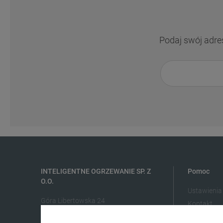
Podaj swój adre
INTELIGENTNE OGRZEWANIE SP. Z
Pomoc
O.O.
Ustawienia
Góra Libertowska 24
Kontakt
30-444 Kraków
Regulamin