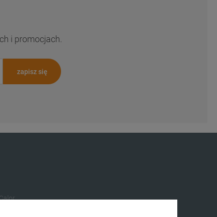
ch i promocjach.
zapisz się
 Calor