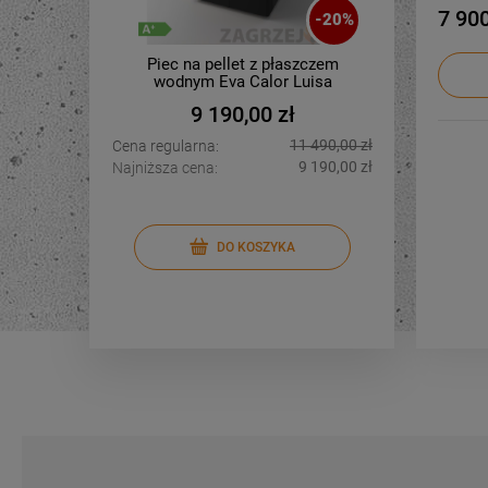
7 900
-
20
%
Piec na pellet z płaszczem
Kuchn
wodnym Eva Calor Luisa
Hydro 11 kW
9 190,00 zł
11 490,00 zł
Cena regularna:
Cena regu
9 190,00 zł
Najniższa cena:
Najniższa 
DO KOSZYKA