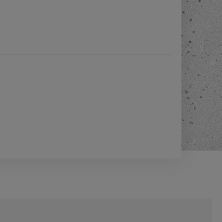
-
38
%
Piec na pellet Eva Calor
Raffaello 11,5 kW
14 990,00 zł
ł
23 990,00 zł
Cena regularna:
ł
14 990,00 zł
Najniższa cena:
DO KOSZYKA