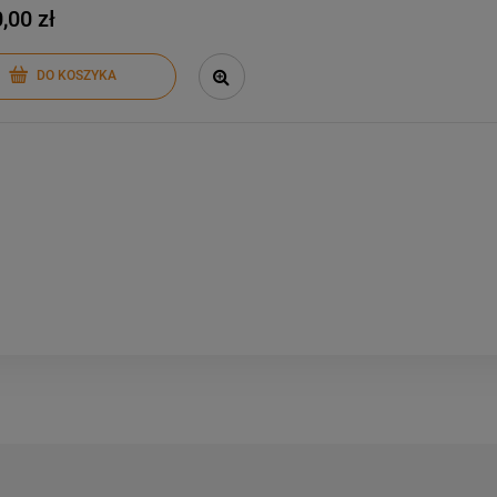
,00 zł
-
23
%
-
47
%
ia na pellet Eva Calor
Piec na drewno Eva Calor
DO KOSZYKA
Enrica 9 kW
Alberta 7 kW hermetyczny
14 590,00 zł
8 990,00 zł
18 990,00 zł
16 990,00 z
larna:
Cena regularna:
14 590,00 zł
8 990,00 z
cena:
Najniższa cena:
DO KOSZYKA
DO KOSZYKA