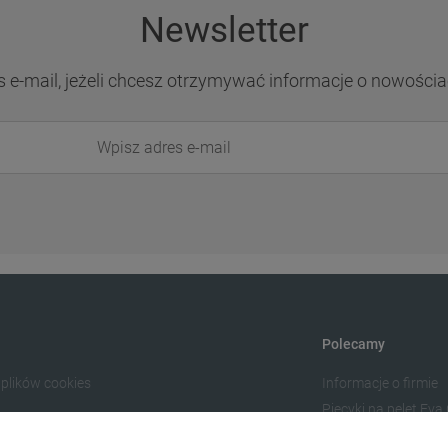
Newsletter
s e-mail, jeżeli chcesz otrzymywać informacje o nowościa
Polecamy
 plików cookies
Informacje o firmie
Piecyki na pelet Eva
Ogrzewanie Kraków