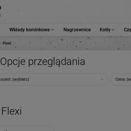
9
l
Wkłady kominkowe
Nagrzewnice
Kotły
Czę
Flexi
Opcje przeglądania
ucent: (wybierz)
Cena: (w
Flexi