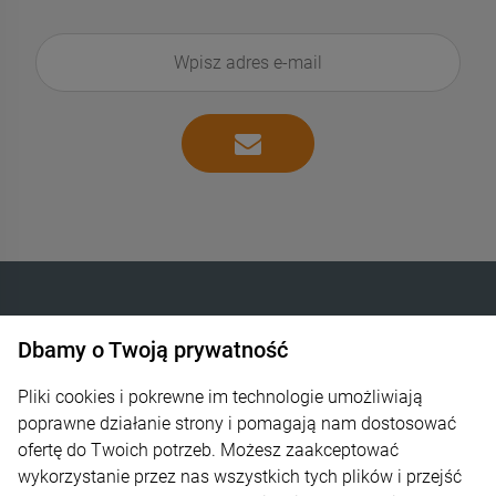
Dbamy o Twoją prywatność
INTELIGENTNE OGRZEWANIE SP. Z O.O.
Góra Libertowska 24
Pliki cookies i pokrewne im technologie umożliwiają
poprawne działanie strony i pomagają nam dostosować
30-444 Kraków
ofertę do Twoich potrzeb. Możesz zaakceptować
wykorzystanie przez nas wszystkich tych plików i przejść
600 373 809