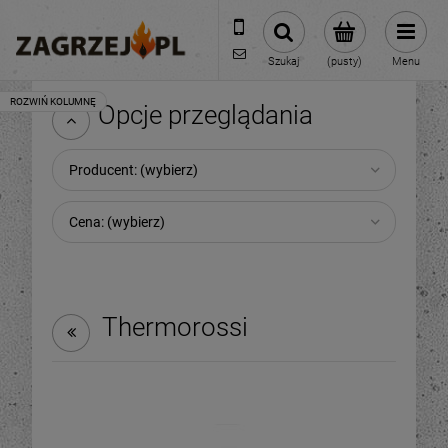
600 373 809
sklep@zagrzej.pl
Szukaj
(pusty)
Menu
Opcje przeglądania
Producent: (wybierz)
Cena: (wybierz)
Thermorossi