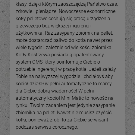
klasy, dzięki którym zaoszczędzą Państwo czas,
zdrowie i pieniądze. Nowoczesne ekonomiczne
kotły pelletowe cechują się pracą urządzenia
grzewczego bez większej ingerencji
użytkownika. Raz zasypany zbiornik na pellet,
może dostarczać paliwo do kotła nawet przez
wiele tygodni, zależnie od wielkości zbiornika.
Kotły Kostrzewa posiadają opatentowany
system OMS, który poinformuje Ciebie o
potrzebie ingerencji w pracę kotła. Jeżeli zależy
Tobie na najwyższej wygodzie i chciałbyś aby
kocioł działał w pełni automatyczne to mamy
-
32
%
-
24
dla Ciebie dobrą wiadomość! W pełni
Piec na pellet Eva Calor
automatyczny kocioł Mini Matic to nowość na
Piec na pellet Eva Calor
Karen 9 kW zbiornik 45 kg
Rachele 11 kW
rynku. Twoim zadaniem jest jedynie zasypanie
6 490,00 zł
9 690,00 zł
zbiornika na pellet. Nawet nie musisz czyścić
kotła, ponieważ zrobi to za Ciebie serwisant
9 490,00 zł
12 690,0
ena regularna:
Cena regularna:
6 490,00 zł
9 690,0
podczas serwisu corocznego.
ajniższa cena:
Najniższa cena: