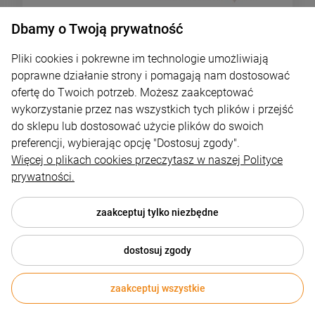
Dbamy o Twoją prywatność
Kocioł na pellet Kostrzewa EEI Pellets 16 kW
Pliki cookies i pokrewne im technologie umożliwiają
Kostrzewa
poprawne działanie strony i pomagają nam dostosować
ofertę do Twoich potrzeb. Możesz zaakceptować
18 600,00 zł
wykorzystanie przez nas wszystkich tych plików i przejść
do sklepu lub dostosować użycie plików do swoich
DO KOSZYKA
preferencji, wybierając opcję "Dostosuj zgody".
Więcej o plikach cookies przeczytasz w naszej Polityce
prywatności.
zaakceptuj tylko niezbędne
dostosuj zgody
zaakceptuj wszystkie