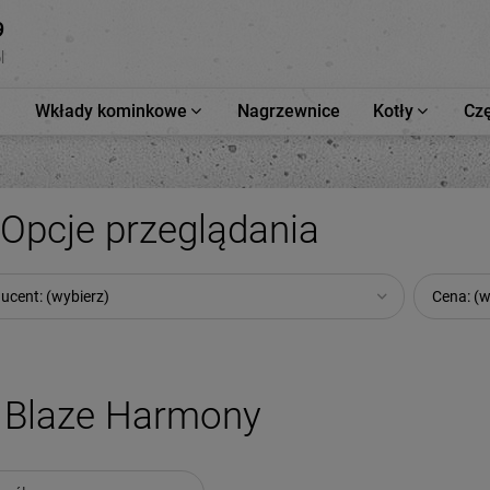
9
l
Wkłady kominkowe
Nagrzewnice
Kotły
Czę
Opcje przeglądania
ucent: (wybierz)
Cena: (w
Blaze Harmony