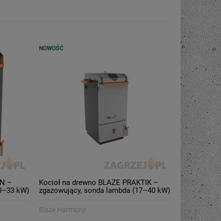
NOWOŚĆ
EN –
Kocioł na drewno BLAZE PRAKTIK –
0–33 kW)
zgazowujący, sonda lambda (17–40 kW)
Blaze Harmony