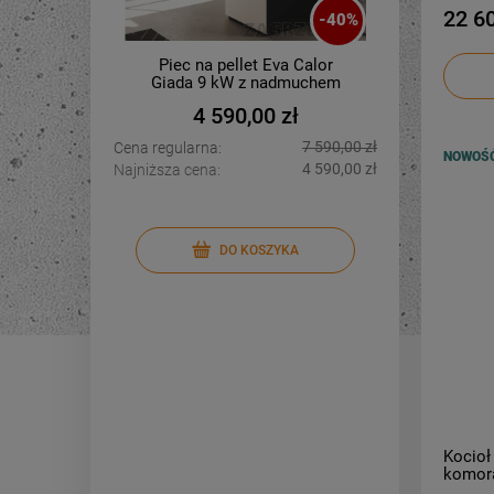
22 60
-
40
%
Piec na pellet Eva Calor
Piec n
Giada 9 kW z nadmuchem
4 590,00 zł
7 590,00 zł
Cena regularna:
Cena regu
NOWOŚ
4 590,00 zł
Najniższa cena:
Najniższa 
DO KOSZYKA
Kocio
komora
kW)