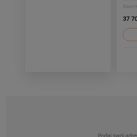
Blaze 
37 70
Podaj swój adre