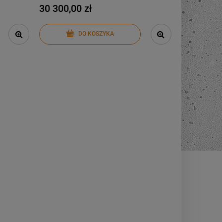
30 300,00 zł
-
31
%
Piec na pellet Eva Calor
DO KOSZYKA
Adele 9 kW
10 990,00 zł
ł
15 990,00 zł
Cena regularna:
ł
9 990,00 zł
Najniższa cena:
DO KOSZYKA