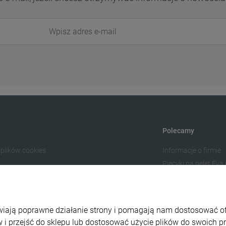
Polecamy
 plików cookies
Informacje o firmie
Piecyki na pelet Eva
Ogrzewanie Kraków
atności
zty dostawy
liwiają poprawne działanie strony i pomagają nam dostosować 
rywatności
 i przejść do sklepu lub dostosować użycie plików do swoich pre