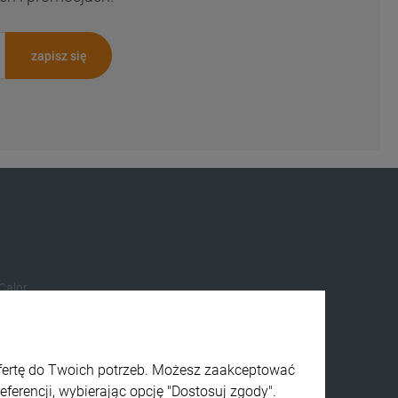
zapisz się
 Calor
ofertę do Twoich potrzeb. Możesz zaakceptować
ferencji, wybierając opcję "Dostosuj zgody".