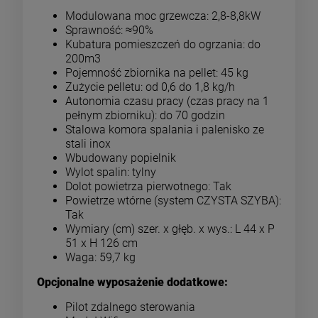
Modulowana moc grzewcza: 2,8-8,8kW
Sprawność: ≈90%
Kubatura pomieszczeń do ogrzania: do
200m3
Pojemność zbiornika na pellet: 45 kg
Zużycie pelletu: od 0,6 do 1,8 kg/h
Autonomia czasu pracy (czas pracy na 1
pełnym zbiorniku): do 70 godzin
Stalowa komora spalania i palenisko ze
stali inox
Wbudowany popielnik
Wylot spalin: tylny
Dolot powietrza pierwotnego: Tak
Powietrze wtórne (system CZYSTA SZYBA):
Tak
Wymiary (cm) szer. x głęb. x wys.: L 44 x P
51 x H 126 cm
Waga: 59,7 kg
Opcjonalne wyposażenie dodatkowe:
Pilot zdalnego sterowania