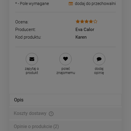
*
- Pole wymagane
dodaj do przechowalni
Ocena:
Producent:
Eva Calor
Kod produktu:
Karen
zapytaj o
poleć
dodaj
produkt
znajomemu
opinię
Opis
Koszty dostawy
Cena nie zawiera ewentualnych kosztów płatności
Opinie o produkcie (2)