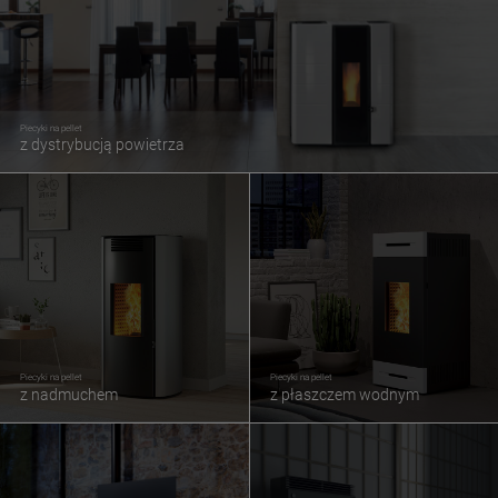
Piecyki na pellet
z dystrybucją powietrza
Piecyki na pellet
Piecyki na pellet
z nadmuchem
z płaszczem wodnym