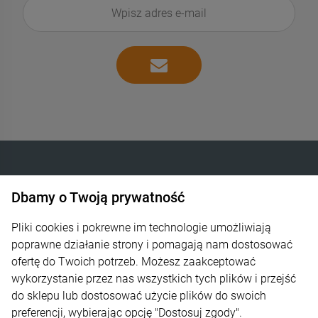
DO KOSZYKA
DO KOSZYKA
Dbamy o Twoją prywatność
INTELIGENTNE OGRZEWANIE SP. Z O.O.
Góra Libertowska 24
Pliki cookies i pokrewne im technologie umożliwiają
poprawne działanie strony i pomagają nam dostosować
30-444 Kraków
ofertę do Twoich potrzeb. Możesz zaakceptować
wykorzystanie przez nas wszystkich tych plików i przejść
600 373 809
do sklepu lub dostosować użycie plików do swoich
sklep@zagrzej.pl
preferencji, wybierając opcję "Dostosuj zgody".