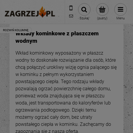
600 373 809
sklep@zagrzej.pl
Szukaj
(pusty)
Menu
Wkłady kominkowe z płaszczem
wodnym
Wkład kominkowy wyposażony w płaszcz
wodny to doskonałe rozwiązanie dla osób, które
chcą połączyć urokliwy wizję ognia palącego się
w kominku z pełnym wykorzystaniem
powstającego ciepła. Tego rodzaju wkłady
pozwalają ogrzać powierzchnię całego domu,
ponieważ woda znajdująca się w płaszczu
woda, jest transportowana do kaloryferów lub
ogrzewania podłogowego. Dzięki temu
możemy ogrzać cały dom, bez utraty
powstałego ciepła w kominku. Zachęcamy do
zapoznania się z naszą ofertą.