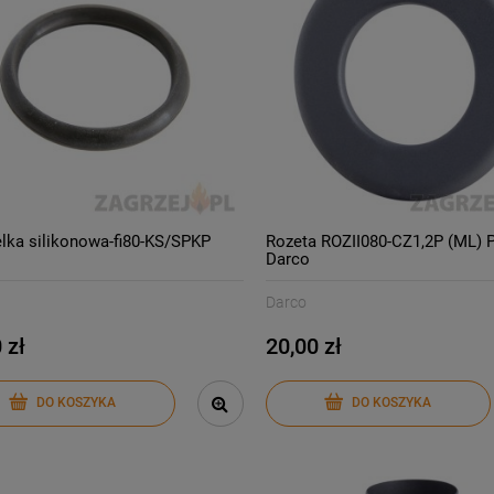
lka silikonowa-fi80-KS/SPKP
Rozeta ROZII080-CZ1,2P (ML) P
Darco
Darco
 zł
20,00 zł
DO KOSZYKA
DO KOSZYKA