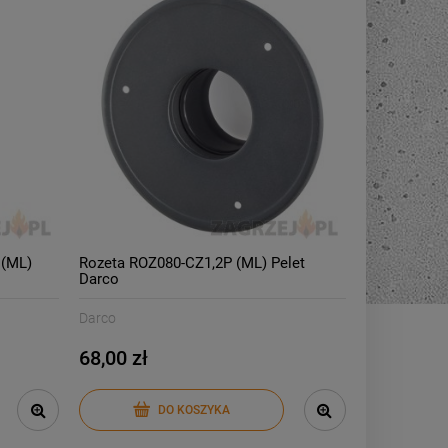
-
33
%
Piec na pellet Eva Calor Alina
9 kW
9 990,00 zł
ł
14 990,00 zł
Cena regularna:
ł
8 990,00 zł
Najniższa cena:
DO KOSZYKA
 (ML)
Rozeta ROZ080-CZ1,2P (ML) Pelet
Darco
Darco
68,00 zł
DO KOSZYKA