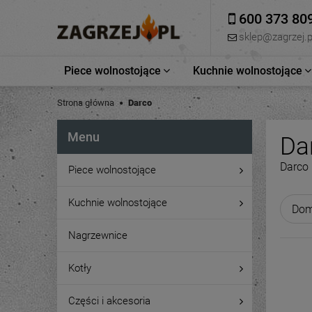
600 373 80
sklep@zagrzej.p
Piece wolnostojące
Kuchnie wolnostojące
Strona główna
Darco
Menu
Da
Darco
Piece wolnostojące
Kuchnie wolnostojące
Nagrzewnice
Kotły
Części i akcesoria