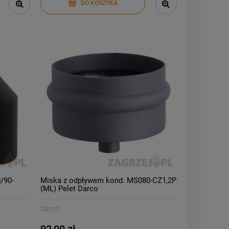
DO KOSZYKA
/90-
Miska z odpływem kond. MS080-CZ1,2P
(ML) Pelet Darco
Darco
92,00 zł