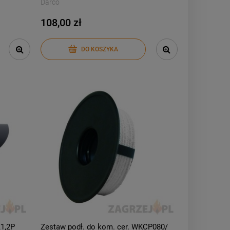
Darco
108,00 zł
DO KOSZYKA
1,2P
Zestaw podł. do kom. cer. WKCP080/