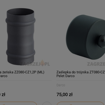
a żeńska ZZ080-CZ1,2P (ML)
Zaślepka do trójnika ZT080-CZ
Darco
Pelet Darco
Darco
 zł
75,00 zł