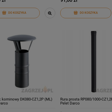
DO KOSZYKA
DO KOSZYKA
k kominowy DK080-CZ1,2P (ML)
Rura prosta RP080/1000-CZ1,2
Darco
Pelet Darco