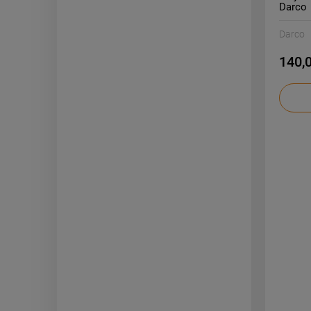
Darco
Darco
140,0