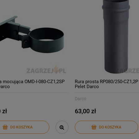
-
24
%
-
40
%
a pellet Eva Calor Viola
Piec na pellet Eva Calor
11 kW
Giada 9 kW z nadmuchem
9 390,00 zł
4 590,00 zł
12 390,00 zł
7 590,00 z
larna:
Cena regularna:
9 390,00 zł
4 590,00 z
cena:
Najniższa cena:
DO KOSZYKA
DO KOSZYKA
a mocująca OMD-I-080-CZ1,2SP
Rura prosta RP080/250-CZ1,2P
Darco
Pelet Darco
Darco
 zł
63,00 zł
DO KOSZYKA
DO KOSZYKA