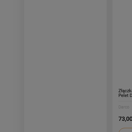
Złączk
Pelet 
Darco
73,00