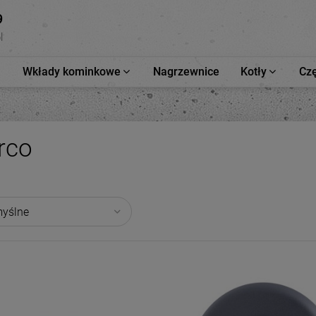
9
l
Wkłady kominkowe
Nagrzewnice
Kotły
Czę
rco