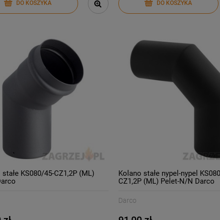
DO KOSZYKA
DO KOSZYKA
 stałe KS080/45-CZ1,2P (ML)
Kolano stałe nypel-nypel KS080
Darco
CZ1,2P (ML) Pelet-N/N Darco
Darco
 zł
91,00 zł