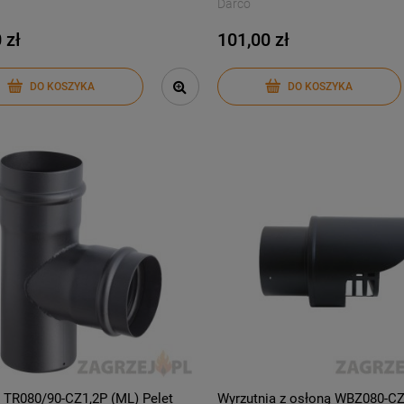
Darco
 zł
101,00 zł
DO KOSZYKA
DO KOSZYKA
k TR080/90-CZ1,2P (ML) Pelet
Wyrzutnia z osłoną WBZ080-CZ