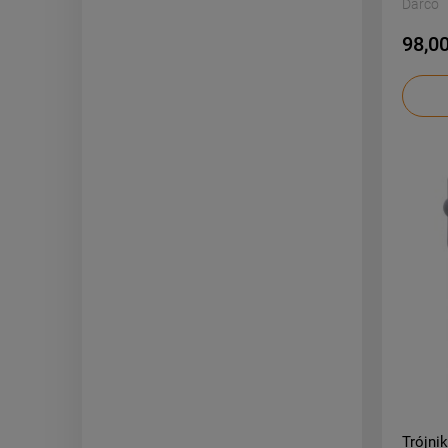
Darco
98,00
Trójni