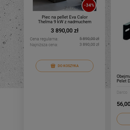
-
34
%
Piec na pellet Eva Calor
Piec n
Thelma 9 kW z nadmuchem
3 890,00 zł
5 890,00 zł
Cena regularna:
Cena regu
3 890,00 zł
Najniższa cena:
Najniższa 
DO KOSZYKA
Obejm
Pelet 
Darco
56,00