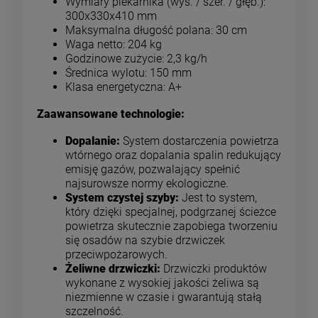
Wymiary piekarnika (wys. / szer. / głęb.):
300x330x410 mm
Maksymalna długość polana: 30 cm
Waga netto: 204 kg
Godzinowe zużycie: 2,3 kg/h
Średnica wylotu: 150 mm
Klasa energetyczna: A+
Zaawansowane technologie:
Dopalanie:
System dostarczenia powietrza
wtórnego oraz dopalania spalin redukujący
emisję gazów, pozwalający spełnić
najsurowsze normy ekologiczne.
System czystej szyby:
Jest to system,
który dzięki specjalnej, podgrzanej ścieżce
powietrza skutecznie zapobiega tworzeniu
się osadów na szybie drzwiczek
przeciwpożarowych.
Żeliwne drzwiczki:
Drzwiczki produktów
wykonane z wysokiej jakości żeliwa są
niezmienne w czasie i gwarantują stałą
szczelność.