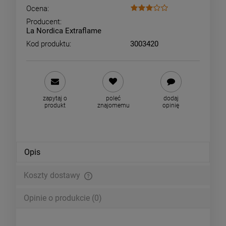
Ocena:
Producent:
La Nordica Extraflame
Kod produktu:
3003420
zapytaj o
poleć
dodaj
produkt
znajomemu
opinię
Opis
Koszty dostawy
Cena nie zawiera ewentualnych kosztów płatności
Opinie o produkcie (0)