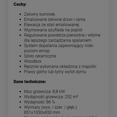
Cechy:
Żeliwny kominek
Emaliowane żeliwne drzwi i rama
Elewacja ze stali emaliowanej
Wyjmowana szuflada na popiół
Regulowane powietrze pierwotne i wtórne
dla lepszego zarządzania spalaniem
System dopalania zapewniający niski
poziom emisji
Szkło ceramiczne
Woodbox
Ręcznie wykonana okładzina z majoliki
Prawy górny lub tylny wylot dymu
Dane techniczne:
Moc grzewcza: 8,8 kW
Wydajność grzewcza: 252 m³
Wydajność: 86 %
Wymiary (wys. / szer. / głęb.):
851x1030x650 mm