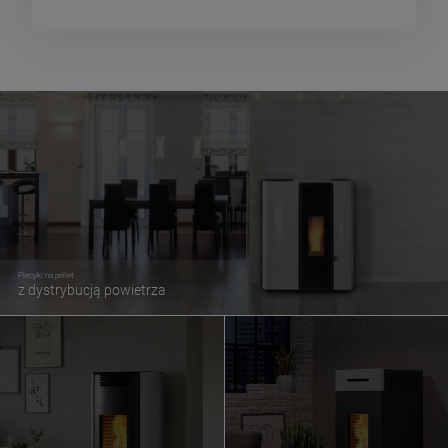
Piecyki na pellet
z dystrybucją powietrza