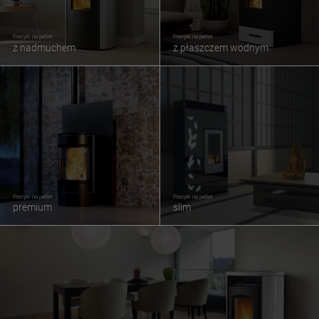
Piecyki na pellet
Piecyki na pellet
z nadmuchem
z płaszczem wodnym
Piecyki na pellet
Piecyki na pellet
premium
slim