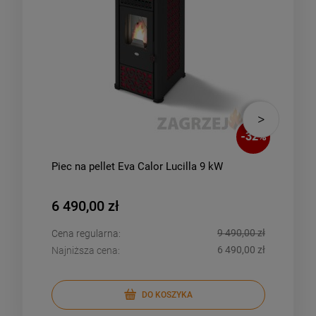
-
32
%
Piec na pellet Eva Calor Lucilla 9 kW
Piec
25k
6 490,00 zł
6 4
9 490,00 zł
Cena regularna:
Cena
6 490,00 zł
Najniższa cena:
Najn
DO KOSZYKA