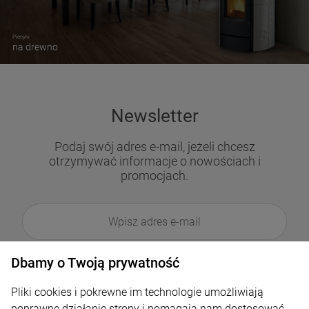
Piecyki
na drewno
Newsletter
Podaj swój adres e-mail, jeżeli chcesz
otrzymywać informacje o nowościach i
promocjach.
Dbamy o Twoją prywatność
Pliki cookies i pokrewne im technologie umożliwiają
poprawne działanie strony i pomagają nam dostosować