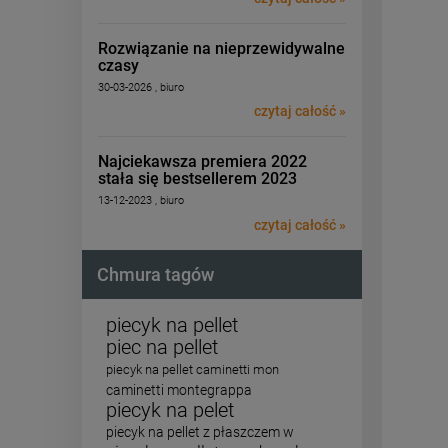
Rozwiązanie na nieprzewidywalne
czasy
30-03-2026 , biuro
czytaj całość »
Najciekawsza premiera 2022
stała się bestsellerem 2023
13-12-2023 , biuro
czytaj całość »
Chmura tagów
piecyk na pellet
piec na pellet
piecyk na pellet caminetti mon
caminetti montegrappa
piecyk na pelet
piecyk na pellet z płaszczem w