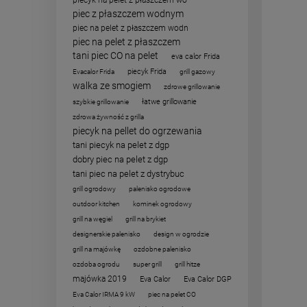
piec z płaszczem wodnym
piec na pelet z płaszczem wodn
piec na pelet z płaszczem
tani piec CO na pelet
eva calor Frida
piecyk Frida
Evacalor Frida
grill gazowy
walka ze smogiem
zdrowe grillowanie
łatwe grillowanie
szybkie grillowanie
zdrowa żywność z grilla
piecyk na pellet do ogrzewania
tani piecyk na pelet z dgp
dobry piec na pelet z dgp
tani piec na pelet z dystrybuc
grill ogrodowy
palenisko ogrodowe
outdoor kitchen
kominek ogrodowy
grill na węgiel
grill na brykiet
designerskie palenisko
design w ogrodzie
grill na majówkę
ozdobne palenisko
ozdoba ogrodu
super grill
grill hitze
majówka 2019
Eva Calor
Eva Calor DGP
Eva Calor IRMA 9 kW
piec na pelet CO