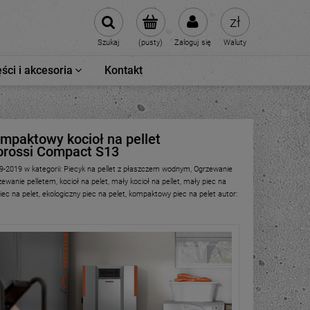
Szukaj
(pusty)
Zaloguj się
Waluty
ści i akcesoria
Kontakt
ompaktowy kocioł na pellet
rossi Compact S13
9-2019
w kategorii:
Piecyk na pellet z płaszczem wodnym
,
Ogrzewanie
zewanie pelletem
,
kocioł na pelet
,
mały kocioł na pellet
,
mały piec na
iec na pelet
,
ekologiczny piec na pelet
,
kompaktowy piec na pelet
autor: