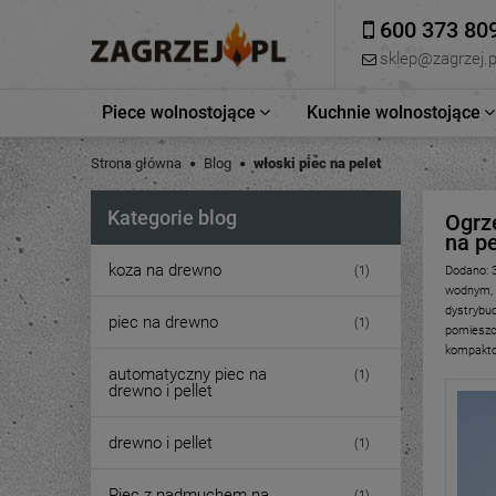
600 373 80
sklep@zagrzej.p
Piece wolnostojące
Kuchnie wolnostojące
Strona główna
Blog
włoski piec na pelet
Kategorie blog
Ogrz
na pe
koza na drewno
(1)
Dodano:
wodnym
,
dystrybu
piec na drewno
(1)
pomieszc
kompakto
automatyczny piec na
(1)
drewno i pellet
drewno i pellet
(1)
Piec z nadmuchem na
(1)