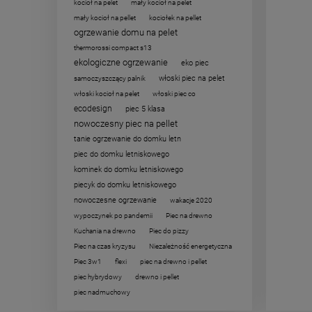
kocioł na pelet
mały kocioł na pelet
mały kocioł na pellet
kociołek na pellet
ogrzewanie domu na pelet
thermorossi compact s13
ekologiczne ogrzewanie
eko piec
włoski piec na pelet
samoczyszczący palnik
włoski kocioł na pelet
włoski piec co
ecodesign
piec 5 klasa
nowoczesny piec na pellet
tanie ogrzewanie do domku letn
piec do domku letniskowego
kominek do domku letniskowego
piecyk do domku letniskowego
nowoczesne ogrzewanie
wakacje 2020
wypoczynek po pandemii
Piec na drewno
Kuchania na drewno
Piec do pizzy
Piec na czas kryzysu
Niezależność energetyczna
Piec 3w1
flexi
piec na drewno i pellet
piec hybrydowy
drewno i pellet
piec nadmuchowy