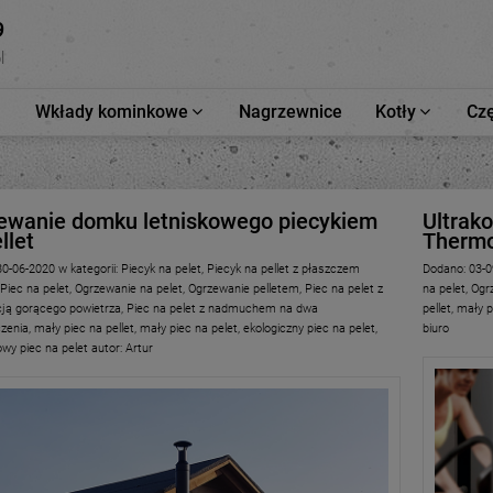
9
l
Wkłady kominkowe
Nagrzewnice
Kotły
Czę
ewanie domku letniskowego piecykiem
Ultrak
llet
Thermo
30-06-2020
w kategorii:
Piecyk na pelet
,
Piecyk na pellet z płaszczem
Dodano:
03-0
Piec na pelet
,
Ogrzewanie na pelet
,
Ogrzewanie pelletem
,
Piec na pelet z
na pelet
,
Ogr
cją gorącego powietrza
,
Piec na pelet z nadmuchem na dwa
pellet
,
mały p
zenia
,
mały piec na pellet
,
mały piec na pelet
,
ekologiczny piec na pelet
,
biuro
wy piec na pelet
autor:
Artur