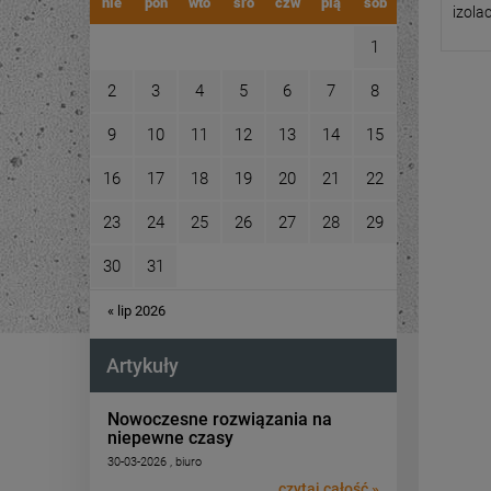
nie
pon
wto
śro
czw
pią
sob
izola
1
2
3
4
5
6
7
8
9
10
11
12
13
14
15
16
17
18
19
20
21
22
23
24
25
26
27
28
29
30
31
« lip 2026
Artykuły
Nowoczesne rozwiązania na
niepewne czasy
30-03-2026 , biuro
czytaj całość »