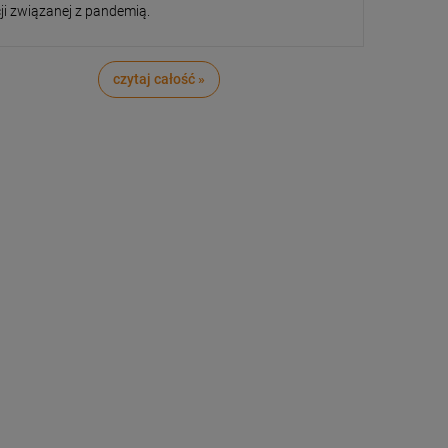
cji związanej z pandemią.
czytaj całość »