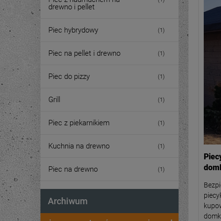
drewno i pellet
Piec hybrydowy
(1)
Piec na pellet i drewno
(1)
Piec do pizzy
(1)
Grill
(1)
Piec z piekarnikiem
(1)
Kuchnia na drewno
(1)
Piec
domk
Piec na drewno
(1)
Bezpi
piecy
Archiwum
kupo
domkó