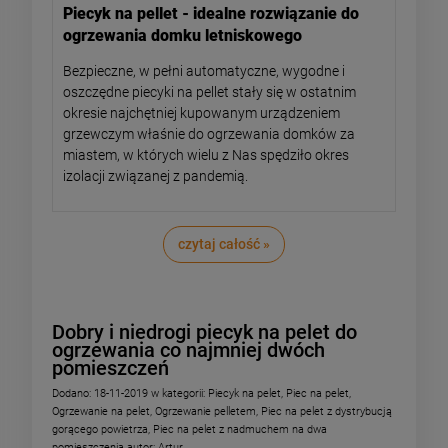
Piecyk na pellet - idealne rozwiązanie do
ogrzewania domku letniskowego
Bezpieczne, w pełni automatyczne, wygodne i
oszczędne piecyki na pellet stały się w ostatnim
okresie najchętniej kupowanym urządzeniem
grzewczym właśnie do ogrzewania domków za
miastem, w których wielu z Nas spędziło okres
izolacji związanej z pandemią.
czytaj całość »
Dobry i niedrogi piecyk na pelet do
ogrzewania co najmniej dwóch
pomieszczeń
Dodano:
18-11-2019
w kategorii:
Piecyk na pelet
,
Piec na pelet
,
Ogrzewanie na pelet
,
Ogrzewanie pelletem
,
Piec na pelet z dystrybucją
gorącego powietrza
,
Piec na pelet z nadmuchem na dwa
pomieszczenia
autor:
Artur