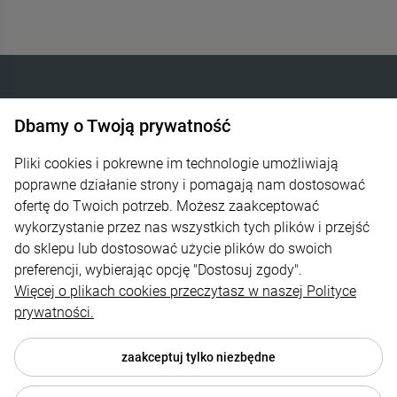
Dbamy o Twoją prywatność
INTELIGENTNE OGRZEWANIE SP. Z O.O.
Góra Libertowska 24
Pliki cookies i pokrewne im technologie umożliwiają
poprawne działanie strony i pomagają nam dostosować
30-444 Kraków
ofertę do Twoich potrzeb. Możesz zaakceptować
wykorzystanie przez nas wszystkich tych plików i przejść
600 373 809
do sklepu lub dostosować użycie plików do swoich
sklep@zagrzej.pl
preferencji, wybierając opcję "Dostosuj zgody".
Więcej o plikach cookies przeczytasz w naszej Polityce
Pomoc
prywatności.
Polecamy
zaakceptuj tylko niezbędne