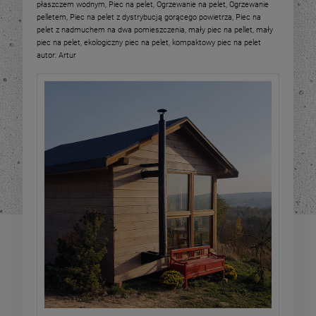
płaszczem wodnym
,
Piec na pelet
,
Ogrzewanie na pelet
,
Ogrzewanie
pelletem
,
Piec na pelet z dystrybucją gorącego powietrza
,
Piec na
pelet z nadmuchem na dwa pomieszczenia
,
mały piec na pellet
,
mały
piec na pelet
,
ekologiczny piec na pelet
,
kompaktowy piec na pelet
autor:
Artur