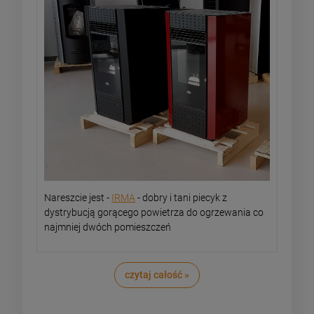
Nareszcie jest -
IRMA
- dobry i tani piecyk z
dystrybucją gorącego powietrza do ogrzewania co
najmniej dwóch pomieszczeń
czytaj całość »