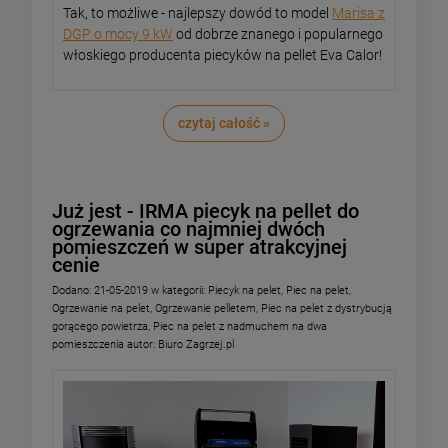
Tak, to możliwe - najlepszy dowód to model
Marisa z
DGP o mocy 9 kW
od dobrze znanego i popularnego
włoskiego producenta piecyków na pellet Eva Calor!
czytaj całość »
Już jest - IRMA piecyk na pellet do
ogrzewania co najmniej dwóch
pomieszczeń w super atrakcyjnej
cenie
Dodano:
21-05-2019
w kategorii:
Piecyk na pelet
,
Piec na pelet
,
Ogrzewanie na pelet
,
Ogrzewanie pelletem
,
Piec na pelet z dystrybucją
gorącego powietrza
,
Piec na pelet z nadmuchem na dwa
pomieszczenia
autor:
Biuro Zagrzej.pl