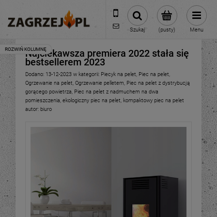
600 373 809
sklep@zagrzej.pl
Szukaj
(pusty)
Menu
Najciekawsza premiera 2022 stała się
bestsellerem 2023
Dodano:
13-12-2023
w kategorii:
Piecyk na pelet
,
Piec na pelet
,
Ogrzewanie na pelet
,
Ogrzewanie pelletem
,
Piec na pelet z dystrybucją
gorącego powietrza
,
Piec na pelet z nadmuchem na dwa
pomieszczenia
,
ekologiczny piec na pelet
,
kompaktowy piec na pelet
autor:
biuro