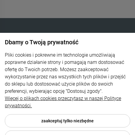
Dbamy o Twoją prywatność
INTELIGENTNE OGRZEWANIE SP. Z O.O.
Góra Libertowska 24
Pliki cookies i pokrewne im technologie umożliwiają
poprawne działanie strony i pomagają nam dostosować
30-444 Kraków
ofertę do Twoich potrzeb. Możesz zaakceptować
wykorzystanie przez nas wszystkich tych plików i przejść
600 373 809
do sklepu lub dostosować użycie plików do swoich
sklep@zagrzej.pl
preferencji, wybierając opcję "Dostosuj zgody".
Więcej o plikach cookies przeczytasz w naszej Polityce
Pomoc
prywatności.
Polecamy
zaakceptuj tylko niezbędne