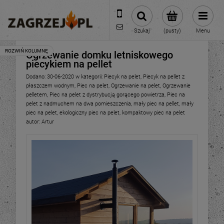
600 373 809
sklep@zagrzej.pl
Szukaj
(pusty)
Menu
Ogrzewanie domku letniskowego
piecykiem na pellet
Dodano:
30-06-2020
w kategorii:
Piecyk na pelet
,
Piecyk na pellet z
płaszczem wodnym
,
Piec na pelet
,
Ogrzewanie na pelet
,
Ogrzewanie
pelletem
,
Piec na pelet z dystrybucją gorącego powietrza
,
Piec na
pelet z nadmuchem na dwa pomieszczenia
,
mały piec na pellet
,
mały
piec na pelet
,
ekologiczny piec na pelet
,
kompaktowy piec na pelet
autor:
Artur