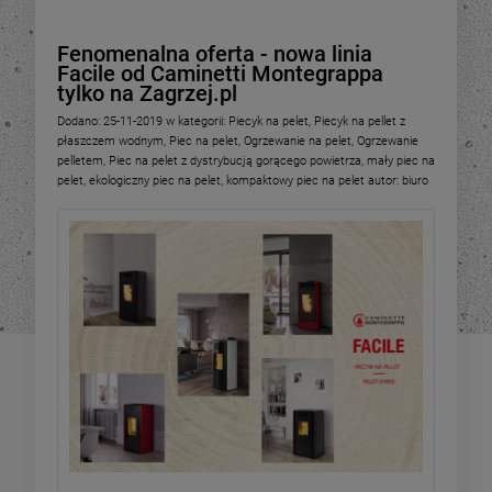
Fenomenalna oferta - nowa linia
Facile od Caminetti Montegrappa
tylko na Zagrzej.pl
Dodano:
25-11-2019
w kategorii:
Piecyk na pelet
,
Piecyk na pellet z
płaszczem wodnym
,
Piec na pelet
,
Ogrzewanie na pelet
,
Ogrzewanie
pelletem
,
Piec na pelet z dystrybucją gorącego powietrza
,
mały piec na
pelet
,
ekologiczny piec na pelet
,
kompaktowy piec na pelet
autor:
biuro