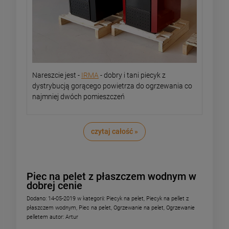
Nareszcie jest -
IRMA
- dobry i tani piecyk z
dystrybucją gorącego powietrza do ogrzewania co
najmniej dwóch pomieszczeń
czytaj całość »
Piec na pelet z płaszczem wodnym w
dobrej cenie
Dodano:
14-05-2019
w kategorii:
Piecyk na pelet
,
Piecyk na pellet z
płaszczem wodnym
,
Piec na pelet
,
Ogrzewanie na pelet
,
Ogrzewanie
pelletem
autor:
Artur