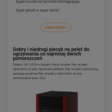
Supernowość od Caminetti Montegrappa
Super jakość w super cenie!!!
czytaj całość »
Dobry i niedrogi piecyk na pelet do
ogrzewania co najmniej dwóch
pomieszczeń
Dodano:
18-11-2019
w kategorii:
Piecyk na pelet
,
Piec na pelet
,
Ogrzewanie na pelet
,
Ogrzewanie pelletem
,
Piec na pelet z dystrybucją
gorącego powietrza
,
Piec na pelet z nadmuchem na dwa
pomieszczenia
autor:
Artur