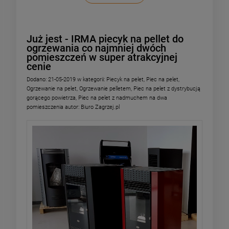
Już jest - IRMA piecyk na pellet do
ogrzewania co najmniej dwóch
pomieszczeń w super atrakcyjnej
cenie
Dodano:
21-05-2019
w kategorii:
Piecyk na pelet
,
Piec na pelet
,
Ogrzewanie na pelet
,
Ogrzewanie pelletem
,
Piec na pelet z dystrybucją
gorącego powietrza
,
Piec na pelet z nadmuchem na dwa
pomieszczenia
autor:
Biuro Zagrzej.pl