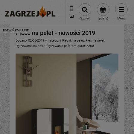
600 373 809
sklep@zagrzej.pl
Szukaj
(pusty)
Menu
Piece na pelet - nowości 2019
Dodano:
02-05-2019
w kategorii:
Piecyk na pelet
,
Piec na pelet
,
Ogrzewanie na pelet
,
Ogrzewanie pelletem
autor:
Artur