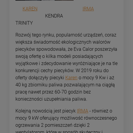
KAREN
IRMA
KENDRA
TRINITY
Rozwój tego rynku, popularność urządzeń, coraz
większa świadomość ekologicznych walorów
piecyków spowodowała, że Eva Calor poszerzyła
swoją ofertę o kilka modeli posiadających
wyjątkowe i zdecydowanie wyróżniające je na tle
konkurencji cechy piecyków. W 2019 roku do
oferty dołączyły piecyki
Karen
o mocy 9 Kw i aż
40 kg zbiorniku paliwa pozwalającym na ciągłą
pracę nawet przez 60-70 godzin bez
konieczności uzupełniania paliwa.
Kolejną nowością jest piecyk
IRMA
- również o
mocy 9 kW oferujący możliwość równoczesnego
ogrzewania 2 pomieszczeń dzięki 2
wentylatorom, które w sposób skuteczny i