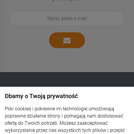
Dbamy o Twoją prywatność
INTELIGENTNE OGRZEWANIE SP. Z O.O.
Góra Libertowska 24
Pliki cookies i pokrewne im technologie umożliwiają
poprawne działanie strony i pomagają nam dostosować
30-444 Kraków
ofertę do Twoich potrzeb. Możesz zaakceptować
wykorzystanie przez nas wszystkich tych plików i przejść
600 373 809