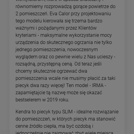
równomierny rozprowadzą gorące powietrze do
2 pomieszczeń. Eva Calor przy projektowaniu
tego modelu kierowała się trzema bardzo
ważnymi i pożądanymi przez Klientów
kryteriami - maksymalne wykorzystanie mocy
urządzenia do skutecznego ogrzania nie tylko
jednego pomieszczenia, nowoczesnym
wyglądem oraz co pewnie wielu z Nas ucieszy -
rozsądną, przystępną ceną. Od teraz jeśli
chcemy skutecznie ogrzewać dwa
pomieszczenia wcale nie musimy płacić za taki
piecyk dwa razy więcej! Ten model - IRMA -
zapamiętajcie tą nazwę może się okazać
bestselerem w 2019 roku.
Kendra to piecyk typu SLIM - idealne rozwiązanie
do pomieszczeń, w których piecyk ma stanowić
cenne źródło ciepła, ma być ozdobą i
jednocześnie nie zajmować zbyt wiele miejsca.