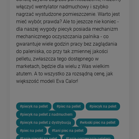
włączyć wentylator nadmuchowy i szybko
nagrzać wystudzone pomieszczenie. Warto jest
mieć wybór, prawda? Ale to jeszcze nie koniec -
dla naszej wygody piecyk posiada mechanizm
mechanicznego oczyszczania palnika - co
gwarantuje wiele godzin pracy bez zaglądania
do paleniska, co przy tak zmiennej jakości
pelletu, zwłaszcza tego dostępnego w
marketach, będzie dla wielu z Was wielkim
atutem. A to wszystko za rozsądną cenę, jak
większość modeli Eva Calor!
#piecyk na pellet
#piec na pellet
#piecyk na pelet
#piecyk na pellet z nadmuchem
#piecyk na pellet z dystrybucją
#włoski piec na pellet
#piec na pelet
#tani piec na pellet
#tanie piecyki na pelet
#tanie ogrzewanie peletem