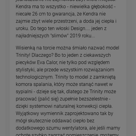
Kendra ma to wszystko - niewielka głębokość -
niecałe 26 cm to gwarancja, że Kendra nie
zajmie zbyt wiele przestrzeni, a doda jej ciepła i
uroku. Do tego ten włoski Design.... jeden z
najładniejszych "slimów" 2019 roku...
Wisienką na torcie można śmiało nazwać model
Trinity! Dlaczego? Bo to jeden z ciekawszych
piecyków Eva Calor, nie tylko pod względem
stylistyki, ale przede wszystkim rozwiązaniom
technologicznym. Trinity to model z zamkniętą
komora spalania, który może stanąć nawet w
sypialni - dzieje się tak, dlatego że Trinity może
pracować (palić się) zupełnie bezszelestnie -
dzięki systemowi naturalnej konwekcji ciepła.
Wyjątkowy wymiennik zaprojektowano tak by
mógł skutecznie oddawać ciepło bez
dodatkowego szumu wentylatora, ale jeśli mamy
ochotę szybko zagrzać pomieszczenie, możemy