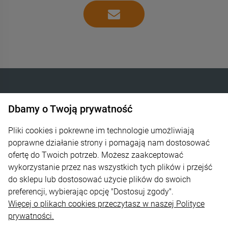
Dbamy o Twoją prywatność
INTELIGENTNE OGRZEWANIE SP. Z O.O.
Góra Libertowska 24
Pliki cookies i pokrewne im technologie umożliwiają
poprawne działanie strony i pomagają nam dostosować
30-444 Kraków
ofertę do Twoich potrzeb. Możesz zaakceptować
wykorzystanie przez nas wszystkich tych plików i przejść
600 373 809
do sklepu lub dostosować użycie plików do swoich
sklep@zagrzej.pl
preferencji, wybierając opcję "Dostosuj zgody".
Więcej o plikach cookies przeczytasz w naszej Polityce
Pomoc
prywatności.