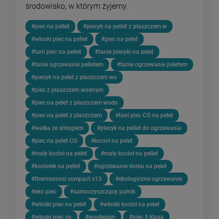
środowisko, w którym żyjemy.
#piec na pellet
#piecyk na pellet z płaszczem w
#włoski piec na pellet
#piec na pelet
#tani piec na pellet
#tanie piecyki na pelet
#tanie ogrzewanie pelletem
#tanie ogrzewanie peletem
#piecyk na pelet z płaszczem wo
#piec z płaszczem wodnym
#piec na pelet z płaszczem wodn
#piec na pelet z płaszczem
#tani piec CO na pelet
#walka ze smogiem
#piecyk na pellet do ogrzewania
#piec na pelet CO
#kocioł na pelet
#mały kocioł na pelet
#mały kocioł na pellet
#kociołek na pellet
#ogrzewanie domu na pelet
#thermorossi compact s13
#ekologiczne ogrzewanie
#eko piec
#samoczyszczący palnik
#włoski piec na pelet
#włoski kocioł na pelet
#włoski piec co
#ecodesign
#piec 5 klasa