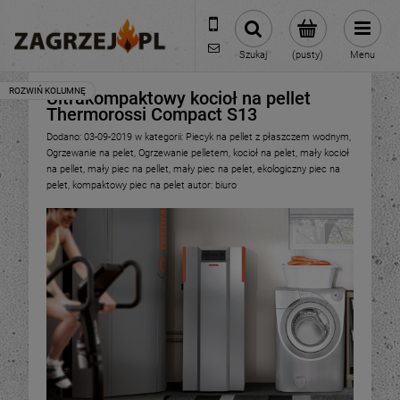
600 373 809
sklep@zagrzej.pl
Szukaj
(pusty)
Menu
Ultrakompaktowy kocioł na pellet
Thermorossi Compact S13
Dodano:
03-09-2019
w kategorii:
Piecyk na pellet z płaszczem wodnym
,
Ogrzewanie na pelet
,
Ogrzewanie pelletem
,
kocioł na pelet
,
mały kocioł
na pellet
,
mały piec na pellet
,
mały piec na pelet
,
ekologiczny piec na
pelet
,
kompaktowy piec na pelet
autor:
biuro