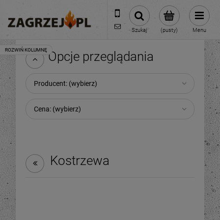
600 373 809
sklep@zagrzej.pl
Szukaj
(pusty)
Menu
Opcje przeglądania
Producent: (wybierz)
Cena: (wybierz)
Kostrzewa