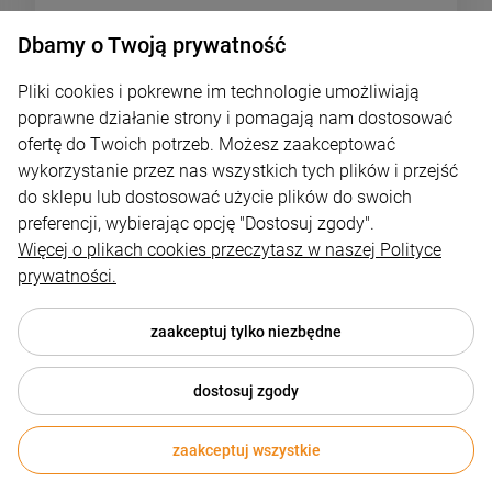
Dbamy o Twoją prywatność
Kostrzewa
19 200,00 zł
Pliki cookies i pokrewne im technologie umożliwiają
poprawne działanie strony i pomagają nam dostosować
ofertę do Twoich potrzeb. Możesz zaakceptować
DO KOSZYKA
wykorzystanie przez nas wszystkich tych plików i przejść
do sklepu lub dostosować użycie plików do swoich
preferencji, wybierając opcję "Dostosuj zgody".
1
2
Więcej o plikach cookies przeczytasz w naszej Polityce
prywatności.
«
»
zaakceptuj tylko niezbędne
dostosuj zgody
zaakceptuj wszystkie