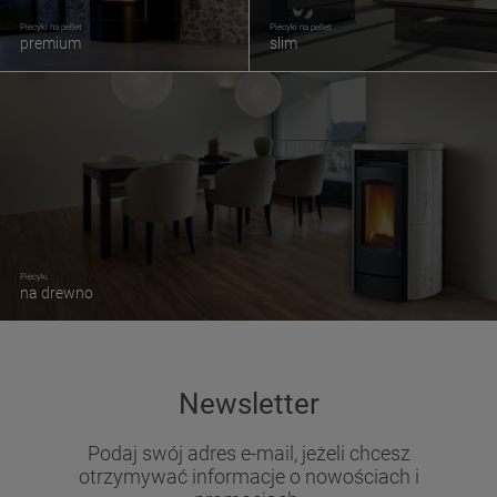
Piecyki na pellet
Piecyki na pellet
premium
slim
Piecyki
na drewno
Newsletter
Podaj swój adres e-mail, jeżeli chcesz
otrzymywać informacje o nowościach i