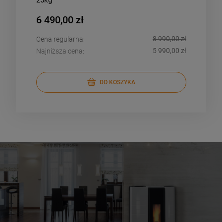
6 490,00 zł
6 4
8 990,00 zł
Cena regularna:
Cena
5 990,00 zł
Najniższa cena:
Najn
DO KOSZYKA