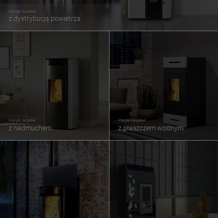
Piecyki na pellet
z dystrybucją powietrza
Piecyki na pellet
Piecyki na pellet
z nadmuchem
z płaszczem wodnym