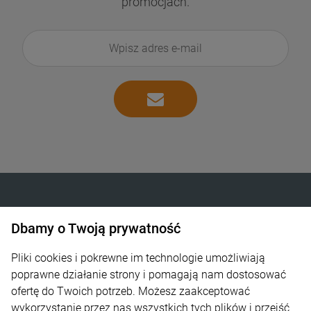
promocjach.
Dbamy o Twoją prywatność
INTELIGENTNE OGRZEWANIE SP. Z O.O.
Góra Libertowska 24
Pliki cookies i pokrewne im technologie umożliwiają
poprawne działanie strony i pomagają nam dostosować
30-444 Kraków
ofertę do Twoich potrzeb. Możesz zaakceptować
wykorzystanie przez nas wszystkich tych plików i przejść
600 373 809