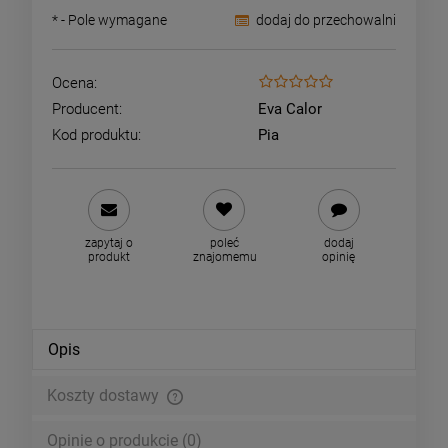
*
- Pole wymagane
dodaj do przechowalni
Ocena:
Producent:
Eva Calor
Kod produktu:
Pia
zapytaj o
poleć
dodaj
produkt
znajomemu
opinię
Opis
Koszty dostawy
Cena nie zawiera ewentualnych kosztów płatności
Opinie o produkcie (0)