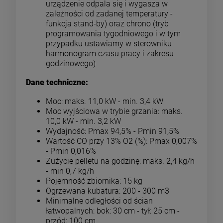
urządzenie odpala się i wygasza w
zależności od zadanej temperatury -
funkcja stand-by) oraz chrono (tryb
programowania tygodniowego i w tym
przypadku ustawiamy w sterowniku
harmonogram czasu pracy i zakresu
godzinowego)
Dane techniczne:
Moc: maks. 11,0 kW - min. 3,4 kW
Moc wyjściowa w trybie grzania: maks.
10,0 kW - min. 3,2 kW
Wydajność: Pmax 94,5% - Pmin 91,5%
Wartość CO przy 13% O2 (%): Pmax 0,007%
- Pmin 0,016%
Zużycie pelletu na godzinę: maks. 2,4 kg/h
- min 0,7 kg/h
Pojemność zbiornika: 15 kg
Ogrzewana kubatura: 200 - 300 m3
Minimalne odległości od ścian
łatwopalnych: bok: 30 cm - tył: 25 cm -
przód: 100 cm