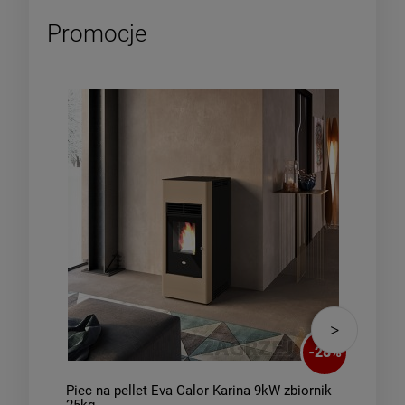
Promocje
-
28
%
Piec na pellet Eva Calor Karina 9kW zbiornik
Piec
25kg
45 k