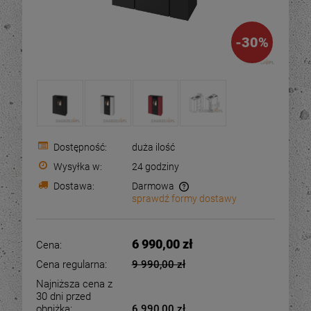
-
30
%
Dostępność:
duża ilość
Wysyłka w:
24 godziny
Dostawa:
Darmowa
sprawdź formy dostawy
Cena nie zawiera ewentualnych kosztów płatności
6 990,00 zł
Cena:
Cena regularna:
9 990,00 zł
Najniższa cena z
30 dni przed
obniżką:
6 990,00 zł