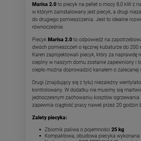
Marisa
2.0
to piecyk na pellet o mocy 8,0 kW z
w którym zainstalowany jest piecyk, a drugi nie
do drugiego pomieszczenia. Jest to idealne roz
równocześnie.
Piecyk
Marisa 2.0
to odpowiedź na zapotrzebowan
dwóch pomieszczeń o łącznej kubaturze do 200 m3
Karen zaprojektowali piecyk, który za naprawdę 
cieplny w naszym domu zostanie zapewniony i to
ciepło można doprowadzić kanałem o zalecanej 
Drugi (znajdujący się z tyłu) niezależny wentyl
kontrolowany. W dodatku nie musimy się martwić 
jednoczesnym zachowaniu kosztów ogrzewania n
zapewnia ciągłość pracy nawet przez 20 godzin 
Zalety piecyka:
Zbiornik paliwa o pojemności
25 kg
Kompaktowa, obudowa piecyka wykonana z