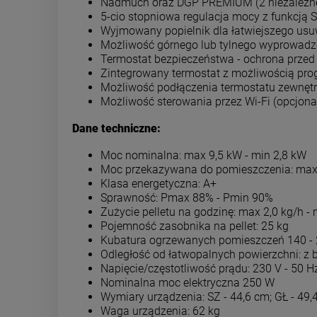
Nadmuch oraz DGP PREMIUM (2 niezależne w
5-cio stopniowa regulacja mocy z funkcją 
Wyjmowany popielnik dla łatwiejszego usu
Możliwość górnego lub tylnego wyprowadze
Termostat bezpieczeństwa - ochrona przed
Zintegrowany termostat z możliwością pr
Możliwość podłączenia termostatu zewnęt
Możliwość sterowania przez Wi-Fi (opcjona
Dane techniczne:
Moc nominalna: max 9,5 kW - min 2,8 kW
Moc przekazywana do pomieszczenia: max 
Klasa energetyczna: A+
Sprawność: Pmax 88% - Pmin 90%
Zużycie pelletu na godzinę: max 2,0 kg/h - 
Pojemność zasobnika na pellet: 25 kg
Kubatura ogrzewanych pomieszczeń 140 -
Odległość od łatwopalnych powierzchni: z b
Napięcie/częstotliwość prądu: 230 V - 50 H
Nominalna moc elektryczna 250 W
Wymiary urządzenia: SZ - 44,6 cm; GŁ - 49,
Waga urządzenia: 62 kg