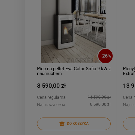
-
26
%
Piec na pellet Eva Calor Sofia 9 kW z
Piecy
nadmuchem
Extra
8 590,00 zł
13 9
11 590,00 zł
Cena regularna:
Cena r
8 590,00 zł
Najniższa cena:
Najniż
DO KOSZYKA