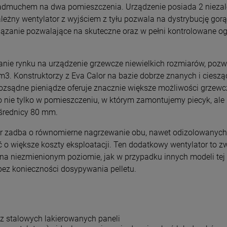
 nadmuchem na dwa pomieszczenia. Urządzenie posiada 2 niezal
zależny wentylator z wyjściem z tyłu pozwala na dystrybucję g
wiązanie pozwalające na skuteczne oraz w pełni kontrolowane 
ie rynku na urządzenie grzewcze niewielkich rozmiarów, pozw
. Konstruktorzy z Eva Calor na bazie dobrze znanych i cieszą
rozsądne pieniądze oferuje znacznie większe możliwości grzewc
 nie tylko w pomieszczeniu, w którym zamontujemy piecyk, ale 
średnicy 80 mm.
ator zadba o równomierne nagrzewanie obu, nawet odizolowanych
o większe koszty eksploatacji. Ten dodatkowy wentylator to zw
a niezmienionym poziomie, jak w przypadku innych modeli tej
bez konieczności dosypywania pelletu.
 stalowych lakierowanych paneli