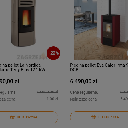
-
22
%
k na pellet La Nordica
Piec na pellet Eva Calor Irma 
flame Terry Plus 12,1 kW
DGP
90,00 zł
6 490,00 zł
17 990,00 zł
9 49
egularna:
Cena regularna:
1,00 zł
6 49
sza cena:
Najniższa cena:
DO KOSZYKA
DO KOSZYKA