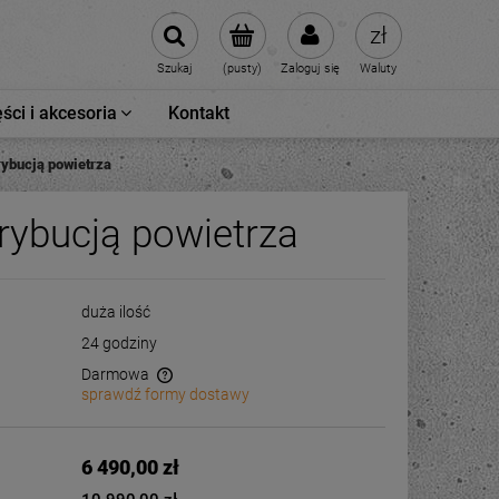
Szukaj
(pusty)
Zaloguj się
Waluty
ści i akcesoria
Kontakt
rybucją powietrza
trybucją powietrza
duża ilość
24 godziny
Darmowa
sprawdź formy dostawy
wentualnych kosztów
6 490,00 zł