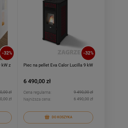
-
32
%
-
32
%
9 kW z
Piec na pellet Eva Calor Lucilla 9 kW
6 490,00 zł
0,00 zł
9 490,00 zł
Cena regularna:
0,00 zł
6 490,00 zł
Najniższa cena:
DO KOSZYKA