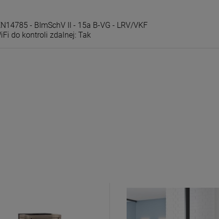
EN14785 - BImSchV II - 15a B-VG - LRV/VKF
i do kontroli zdalnej: Tak