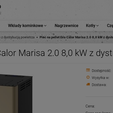
9
l
Wkłady kominkowe
Nagrzewnice
Kotły
Czę
 z dystrybucją powietrza
Piec na pellet Eva Calor Marisa 2.0 8,0 kW z dyst
Calor Marisa 2.0 8,0 kW z dys
Dostępność:
Wysyłka w:
Dostawa:
Cena nie zawiera e
płatności
Cena: