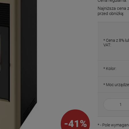
Cena regularna:
Najniższa cena z
przed obniżką:
*
Cena z 8% l
VAT:
*
Kolor:
*
Moc urządze
-
41
%
*
- Pole wymagan