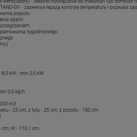
entylatory) - idealne rozwiązanie do mieszkań lub domków n
STAND-GY - zapewnia lepszą kontrolę temperatury i pozwala za
wania popiołu
nia spalin
 przegrzaniem
ogramowania tygodniowego
rznego
lny)
8,0 kW - min 2,5 kW
min 0,6 kg/h
 200 m3
oku - 25 cm, z tyłu - 25 cm, z przodu - 150 cm
z
4 cm; W - 110,1 cm