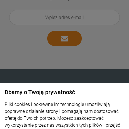
Dbamy o Twoją prywatność
INTELIGENTNE OGRZEWANIE SP. Z O.O.
Góra Libertowska 24
Pliki cookies i pokrewne im technologie umożliwiają
poprawne działanie strony i pomagają nam dostosować
30-444 Kraków
ofertę do Twoich potrzeb. Możesz zaakceptować
wykorzystanie przez nas wszystkich tych plików i przejść
600 373 809