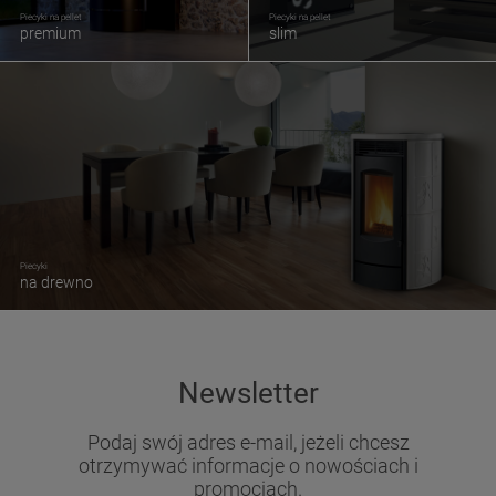
Piecyki na pellet
Piecyki na pellet
premium
slim
Piecyki
na drewno
Newsletter
Podaj swój adres e-mail, jeżeli chcesz
otrzymywać informacje o nowościach i
promocjach.