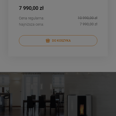
7 990,00 zł
4 9
10 990,00 zł
Cena regularna:
Cena
7 990,00 zł
Najniższa cena:
Najn
DO KOSZYKA