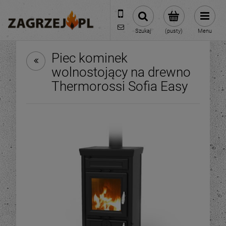
600 373 809
sklep@zagrzej.pl
Szukaj
(pusty)
Menu
Piec kominek
wolnostojący na drewno
Thermorossi Sofia Easy