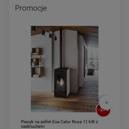
Promocje
-
27
%
Piecyk na pellet Eva Calor Rosa 11 kW z
Piec
nadmuchem