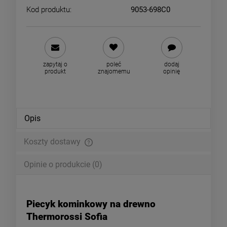
Kod produktu:
9053-698C0
zapytaj o
poleć
dodaj
produkt
znajomemu
opinię
Opis
Koszty dostawy
Cena nie zawiera ewentualnych kosztów płatności
Opinie o produkcie (0)
Piecyk kominkowy na drewno
Thermorossi Sofia