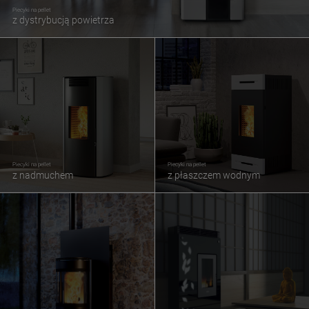
Piecyki na pellet
z dystrybucją powietrza
Piecyki na pellet
Piecyki na pellet
z nadmuchem
z płaszczem wodnym