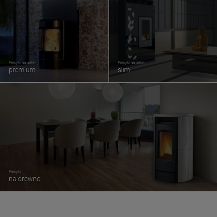
Piecyki na pellet
Piecyki na pellet
premium
slim
Piecyki
na drewno