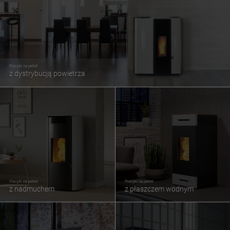
Piecyki na pellet
z dystrybucją powietrza
Piecyki na pellet
Piecyki na pellet
z nadmuchem
z płaszczem wodnym