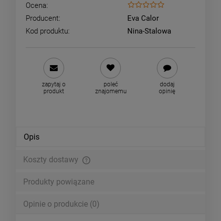
Ocena:
Producent:
Eva Calor
Kod produktu:
Nina-Stalowa
zapytaj o
poleć
dodaj
produkt
znajomemu
opinię
Opis
Koszty dostawy
Cena nie zawiera ewentualnych kosztów płatności
Produkty powiązane
Opinie o produkcie (0)