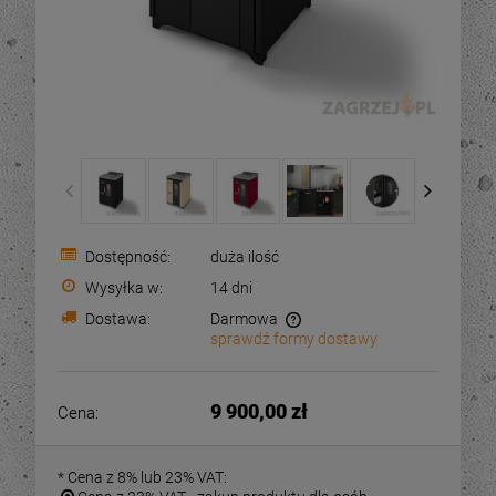
Dostępność:
duża ilość
Wysyłka w:
14 dni
Dostawa:
Darmowa
sprawdź formy dostawy
Cena nie zawiera ewentualnych kosztów płatności
9 900,00 zł
Cena:
*
Cena z 8% lub 23% VAT: