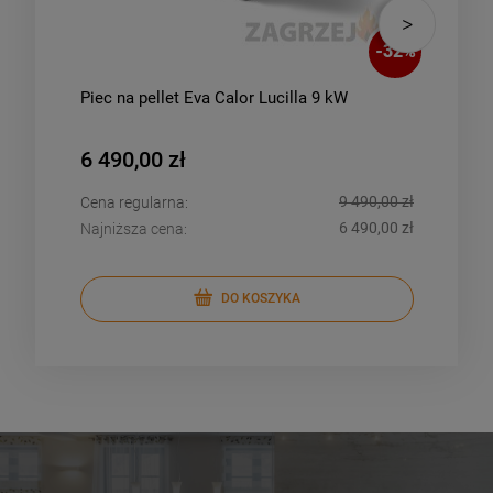
-
32
%
Piec na pellet Eva Calor Lucilla 9 kW
Piec
25k
6 490,00 zł
6 4
9 490,00 zł
Cena regularna:
Cena
6 490,00 zł
Najniższa cena:
Najn
DO KOSZYKA