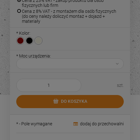
Cena z 23% VAT - zakup produktu dla osób
fizycznych lub firm
Cena z 8% VAT - z montażem dla osób fizycznych
(do ceny należy doliczyć montaż + dojazd +
materiały
*
Kolor:
*
Moc urządzenia:
szt.
DO KOSZYKA
*
- Pole wymagane
dodaj do przechowalni