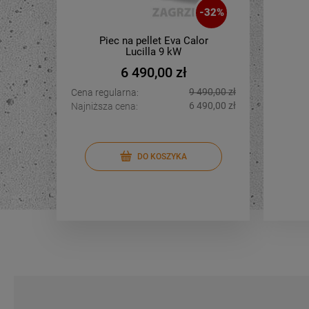
-
32
%
Piec na pellet Eva Calor
Pie
Lucilla 9 kW
Kari
6 490,00 zł
9 490,00 zł
Cena regularna:
Cena regu
6 490,00 zł
Najniższa cena:
Najniższa 
DO KOSZYKA