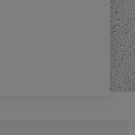
-
24
%
Piec na pellet Eva Calor
Rachele 11 kW
9 690,00 zł
ł
12 690,00 zł
Cena regularna:
ł
9 690,00 zł
Najniższa cena:
DO KOSZYKA