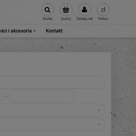
Szukaj
(pusty)
Zaloguj się
Waluty
ści i akcesoria
Kontakt
-