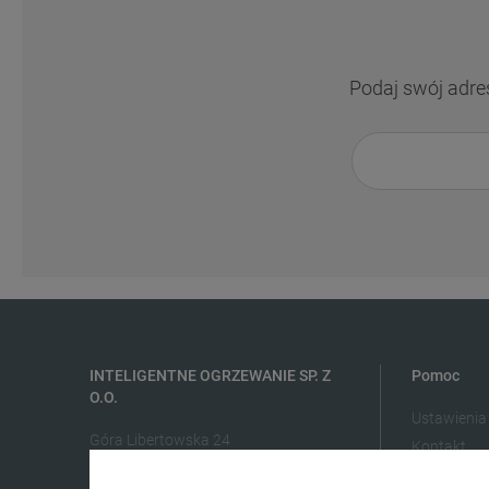
Podaj swój adre
INTELIGENTNE OGRZEWANIE SP. Z
Pomoc
O.O.
Ustawienia
Góra Libertowska 24
Kontakt
30-444 Kraków
Regulamin