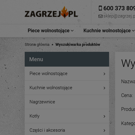
600 373 80
sklep@zagrzej.p
Piece wolnostojące
Kuchnie wolnostojące
Strona główna
Wyszukiwarka produktów
Menu
Wy
Piece wolnostojące
Nazwa 
Kuchnie wolnostojące
Cena:
Nagrzewnice
Produc
Kotły
Katego
Części i akcesoria