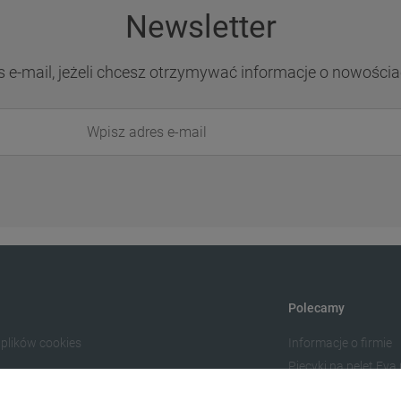
Newsletter
s e-mail, jeżeli chcesz otrzymywać informacje o nowościa
Polecamy
 plików cookies
Informacje o firmie
Piecyki na pelet Eva
Ogrzewanie Kraków