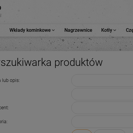
9
l
Wkłady kominkowe
Nagrzewnice
Kotły
Czę
szukiwarka produktów
lub opis:
ent:
ria: