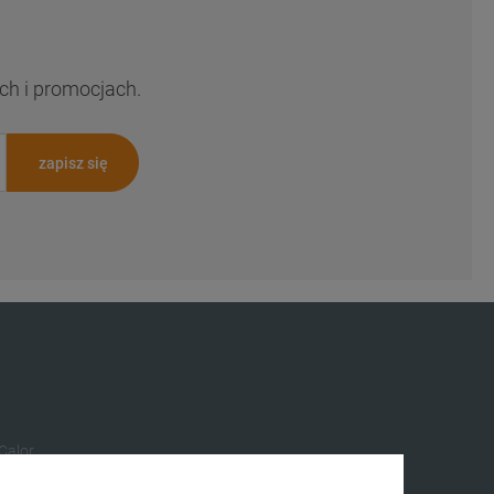
ch i promocjach.
zapisz się
 Calor