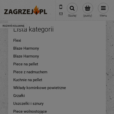
600 373 809
sklep@zagrzej.pl
Szukaj
(pusty)
Menu
Lista kategorii
Flexi
Blaze Harmony
Blaze Harmony
Piece na pellet
Piece z nadmuchem
Kuchnie na pellet
Wkłady kominkowe powietrzne
Grzałki
Uszczelki i sznury
Piece wolnostojące