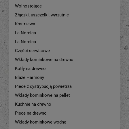
Wolnostojące
Złączki, uszczelki, wyrzutnie
Kostrzewa
La Nordica
La Nordica
Części serwisowe
Wkłady kominkowe na drewno
Kotły na drewno
Blaze Harmony
-
24
%
-
34
Piece z dystrybucją powietrza
Piec na pellet Eva Calor
Piec na pellet Eva Calor
Wkłady kominkowe na pellet
Denise 11 kW
Thelma 9 kW z
nadmuchem
Kuchnie na drewno
9 490,00 zł
3 890,00 zł
Piece na drewno
12 490,00 zł
5 890,0
ena regularna:
Cena regularna:
9 490,00 zł
3 890,0
ajniższa cena:
Najniższa cena:
Wkłady kominkowe wodne