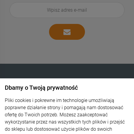
Dbamy o Twoją prywatność
INTELIGENTNE OGRZEWANIE SP. Z O.O.
Góra Libertowska 24
Pliki cookies i pokrewne im technologie umożliwiają
poprawne działanie strony i pomagają nam dostosować
30-444 Kraków
ofertę do Twoich potrzeb. Możesz zaakceptować
wykorzystanie przez nas wszystkich tych plików i przejść
600 373 809
do sklepu lub dostosować użycie plików do swoich
sklep@zagrzej.pl