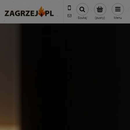
600 373 809
sklep@zagrzej.pl
Szukaj
(pusty)
Menu